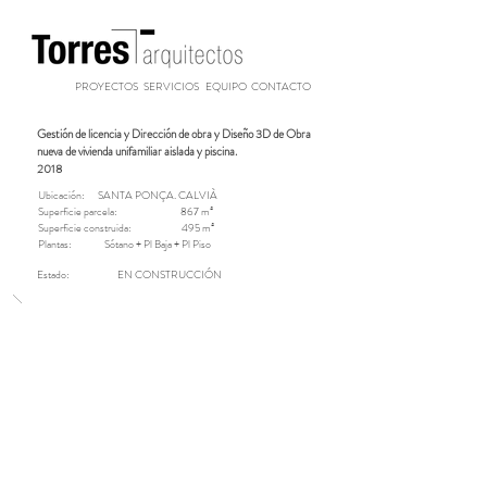
PROYECTOS
SERVICIOS
EQUIPO
CONTACTO
Gestión de licencia y Dirección de obra y Diseño 3D de Obra
nueva de vivienda unifamiliar aislada y piscina.
2018
​Ubicación:
SANTA PONÇA. CALVIÀ
Superficie parcela:
867 m²
Superficie construida:
495 m²
Plantas: Sótano + Pl Baja + Pl Piso
Estado: EN CONSTRUCCIÓN