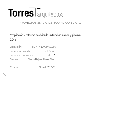
PROYECTOS
SERVICIOS
EQUIPO
CONTACTO
Ampliación y reforma de vivienda unifamiliar aislada y piscina.
2016
​Ubicación:
SON VIDA. PALMA
Superficie parcela:
2.100 m²
Superficie construida:
545 m²
Plantas:
Planta Baja + Planta Piso
Estado: FINALIZADO