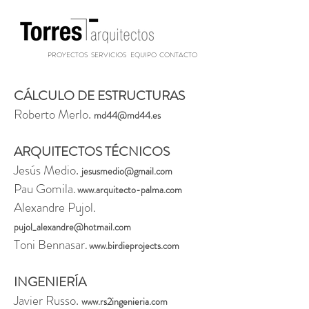
PROYECTOS
SERVICIOS
EQUIPO
CONTACTO
CÁLCULO DE ESTRUCTURAS
Roberto Merlo.
md44@md44.es
ARQUITECTOS TÉCNICOS
Jesús Medio.
jesusmedio@gmail.com
Pau Gomila
.
www.arquitecto-palma.com
Alexandre Pujol
.
pujol_alexandre@hotmail.com
Toni Bennasar
.
www.birdieprojects.com
INGENIERÍA
Javier Russo.
www.rs2ingenieria.com